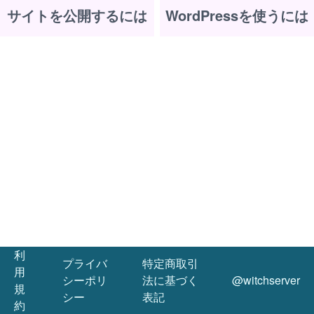
サイトを公開するには
WordPressを使うには
利
プライバ
特定商取引
用
シーポリ
法に基づく
@witchserver
規
シー
表記
約